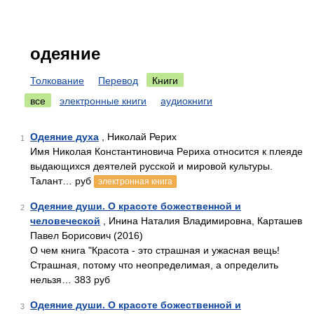
одеяние
Толкование
Перевод
Книги
все
электронные книги
аудиокниги
Одеяние духа
, Николай Рерих
1
Имя Николая Константиновича Pepиха относится к плеяде
выдающихся деятелей русской и мировой культуры.
Талант… руб
электронная книга
Одеяние души. О красоте божественной и
2
человеческой
, Инина Наталия Владимировна, Карташев
Павел Борисович (2016)
О чем книга "Красота - это страшная и ужасная вещь!
Страшная, потому что неопределимая, а определить
нельзя… 383 руб
Одеяние души. О красоте божественной и
3