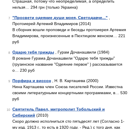
Страшная, потому что неопределимая, а определить
нельзя… 294 грн (только Украина)
"Просвети одеяние души моея, Светодавче..."
,
7
Протоиерей Артемий Владимиров (2014)
В сборник вошли проповеди и беседы протоиерея Артемия
Владимирова, произнесенные в Пюхтицком женском… 221
руб
Одарю тебя трижды
, Гурам Дочанашвили (1984)
8
В романе Гурама Дочанашвили "Одарю тебя трижды"
(грузинское название "Одеяние первое" ) рассказывается
о… 230 руб
Порфира и виссон
, Н. В. Карташева (2000)
9
Нина Карташева член Союза писателей России. Известна
своими литературными концертными программами, в… 530
руб
Святитель Павел, митрополит Тобольский и
10
Сибирский
(2010)
Скоро должно исполниться сто пятьдесят лет (Согласно 1-
му изд. 1913 г., то есть в 1920 году. - Ред.) с того дня, как